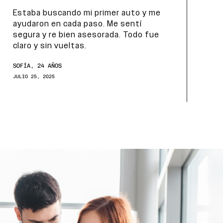
Estaba buscando mi primer auto y me
To
ayudaron en cada paso. Me sentí
es
segura y re bien asesorada. Todo fue
lo
claro y sin vueltas.
ac
mu
SOFÍA, 24 AÑOS
MAR
JULIO 25, 2025
JUL