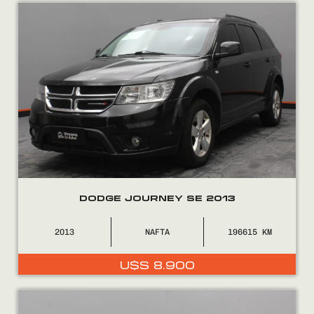
Encontranos en
DODGE JOURNEY SE 2013
2013
NAFTA
196615
U$S
8.900