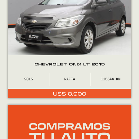
CHEVROLET ONIX LT 2015
2015
NAFTA
115544
U$S
8.900