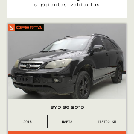
siguientes vehículos
COMPRÁ
VENDÉ
FINANCIÁ
NOSOTROS
CONTACTO
BYD S6 2015
2015
NAFTA
175722