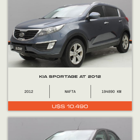
KIA SPORTAGE AT 2012
2012
NAFTA
194890
U$S
10.490