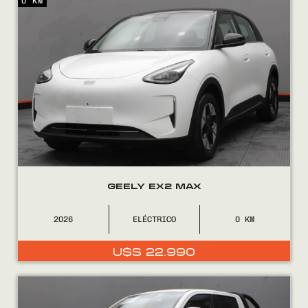
0 KM
GEELY EX2 MAX
2026
ELÉCTRICO
0
U$S
22.990