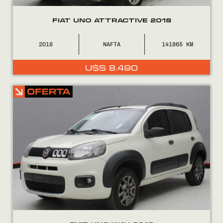
FIAT UNO ATTRACTIVE 2018
2018
NAFTA
141865
U$S
8.490