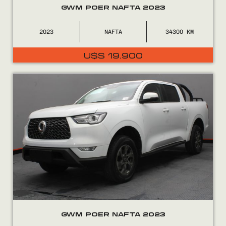
GWM POER NAFTA 2023
2023
NAFTA
34300
El
El
U$S
19.900
precio
precio
original
actual
era:
es:
U$S
U$S
20.490.
19.900.
GWM POER NAFTA 2023