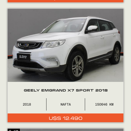
GEELY EMGRAND X7 SPORT 2018
2018
NAFTA
150646
U$S
12.490