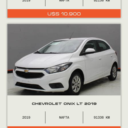
2019
NAFTA
92136
U$S
10.900
CHEVROLET ONIX LT 2019
2019
NAFTA
91336