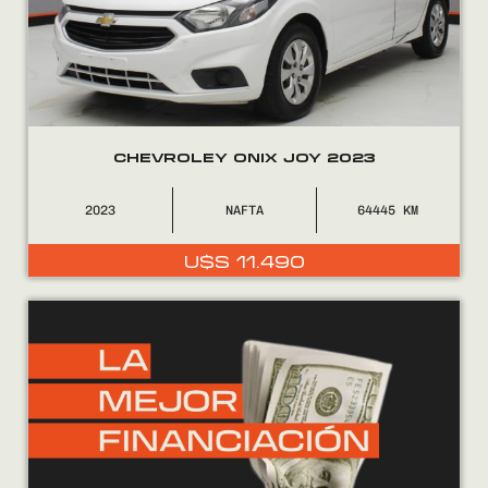
CHEVROLEY ONIX JOY 2023
2023
NAFTA
64445
U$S
11.490