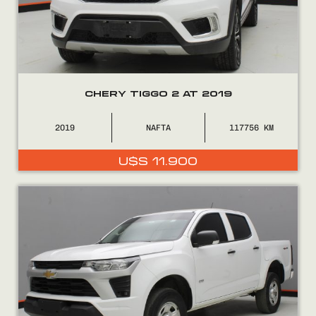
CHERY TIGGO 2 AT 2019
2019
NAFTA
117756
COMPRÁ
U$S
11.900
VENDÉ
FINANCIÁ
NOSOTROS
CONTACTO