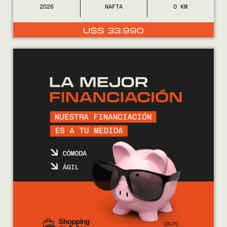
2026
NAFTA
0
U$S
33.990