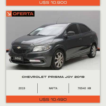
U$S
10.900
CHEVROLET PRISMA JOY 2019
2019
NAFTA
76540
El
El
U$S
10.490