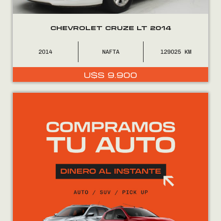
CHEVROLET CRUZE LT 2014
2014
NAFTA
129025
U$S
9.900