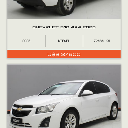
CHEVRLET S10 4X4 2025
0800
2525
2025
DIÉSEL
72484
U$S
37.900