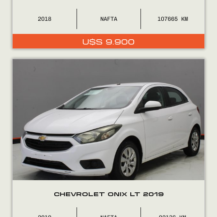
2018
NAFTA
107665
U$S
9.900
Encontranos en
CHEVROLET ONIX LT 2019