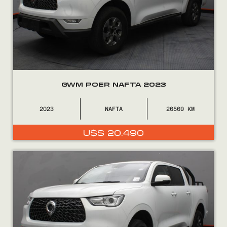
GWM POER NAFTA 2023
2023
NAFTA
26569
U$S
20.490