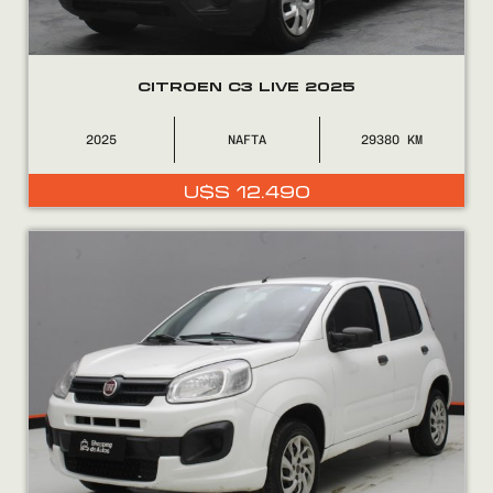
CITROEN C3 LIVE 2025
2025
NAFTA
29380
U$S
12.490