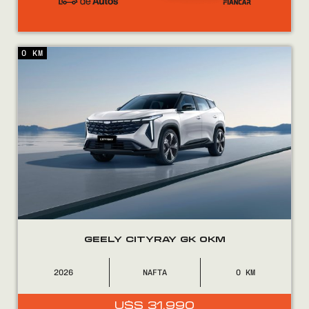
0 KM
GEELY CITYRAY GK 0KM
2026
NAFTA
0
U$S
31.990