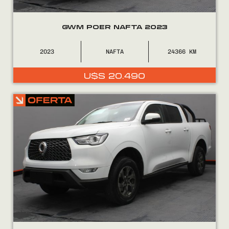
GWM POER NAFTA 2023
2023
NAFTA
24366
U$S
20.490