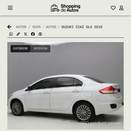
AUTOS / SUVS
AUTOS
SUZUKI CIAZ GLX 2016
/
/
WhatsApp
Copy
X
Facebook
Print
Link
EXTERIOR
INTERIOR
360 product viewer