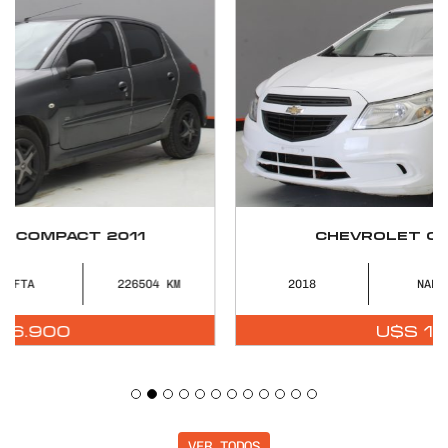
CHEVROLET ONIX JOY 2018
2018
NAFTA
107665
U$S
10.900
VER TODOS