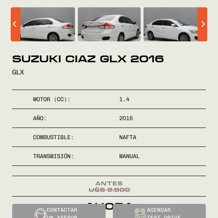
SUZUKI CIAZ GLX 2016
GLX
COMPRÁ
MOTOR (CC):
1.4
VENDÉ
AÑO:
2016
FINANCIÁ
COMBUSTIBLE:
NAFTA
TRANSMISIÓN:
MANUAL
NOSOTROS
CONTACTO
U$S
9.900
El
CONTACTAR
AGENDAR
UN ASESOR
TEST DRIVE