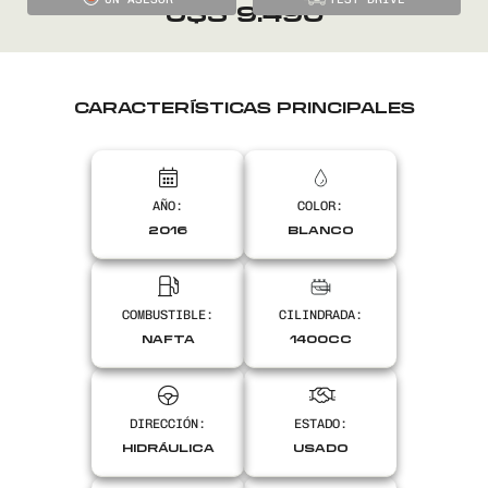
precio
El
U$S
9.490
original
precio
0800
2525
era:
actual
CARACTERÍSTICAS PRINCIPALES
U$S
es:
9.900.
U$S
AÑO:
COLOR:
9.490.
2016
BLANCO
COMBUSTIBLE:
CILINDRADA:
NAFTA
1400CC
DIRECCIÓN:
ESTADO:
HIDRÁULICA
USADO