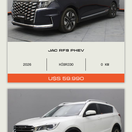
0800
2525
JAC RF8 PHEV
2026
HÍBRIDO
0
U$S
59.990