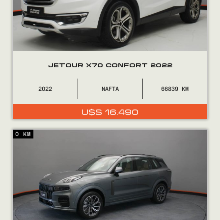
JETOUR X70 CONFORT 2022
2022
NAFTA
66839
Encontranos en
U$S
16.490
0 KM