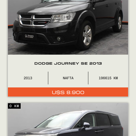
COMPRÁ
VENDÉ
DODGE JOURNEY SE 2013
FINANCIÁ
2013
NAFTA
196615
NOSOTROS
U$S
8.900
CONTACTO
0 KM