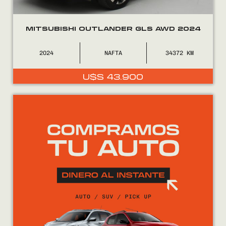
MITSUBISHI OUTLANDER GLS AWD 2024
2024
NAFTA
34372
U$S
43.900