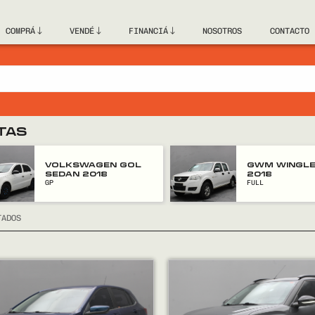
COMPRÁ
VENDÉ
FINANCIÁ
NOSOTROS
CONTACTO
TAS
GWM WINGLE 5
GWM POER N
2018
2023
FULL
FULL
TADOS