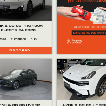
NK & CO 02 PRO 100%
ELECTRICA 2026
2026
ELÉCTRICO
0
U$S
36.990
0 KM
YNK & CO 06 HYPER
LYNK & CO 06 HYPE