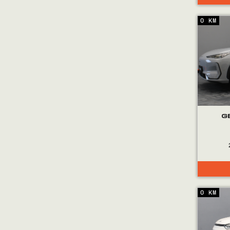
0 KM
G
0 KM