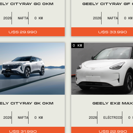
ELY CITYRAY GC 0KM
GEELY CITYRAY GF
2026
NAFTA
0
2026
NAFTA
0
U$S
29.990
U$S
33.990
0 KM
ELY CITYRAY GK 0KM
GEELY EX2 MA
2026
NAFTA
0
2026
ELÉCTRICO
0
U$S
31.990
U$S
22.990