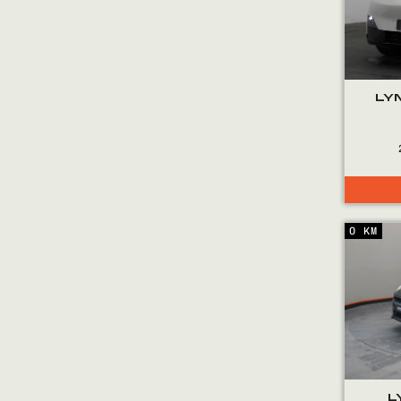
LY
0 KM
L