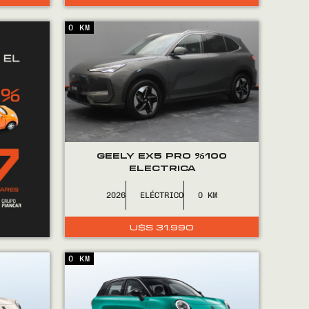
0 KM
GEELY EX5 PRO %100
ELECTRICA
2026
ELÉCTRICO
0
U$S
31.990
0 KM