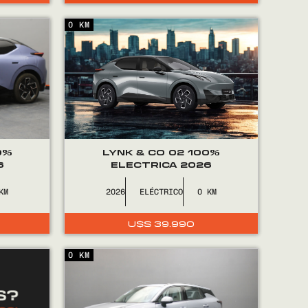
0 KM
0%
LYNK & CO 02 100%
6
ELECTRICA 2026
2026
ELÉCTRICO
0
U$S
39.990
0 KM