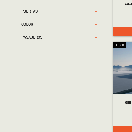
GE
PUERTAS
COLOR
PASAJEROS
0 KM
GE