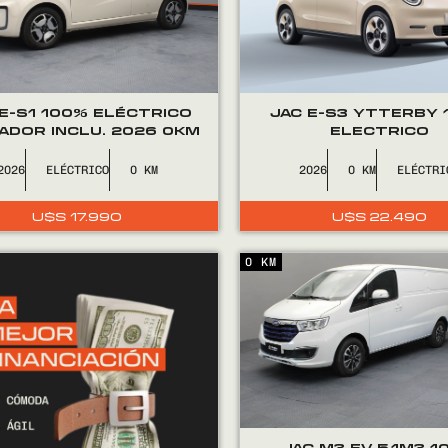
 E-S1 100% ELÉCTRICO
JAC E-S3 YTTERBY
ADOR INCLU. 2026 0KM
ELECTRICO
2026
ELÉCTRICO
0
2026
0
ELÉCTRI
U$S
17.990
U$S
22.490
0 KM
JAC M3 EV 5.1M3 