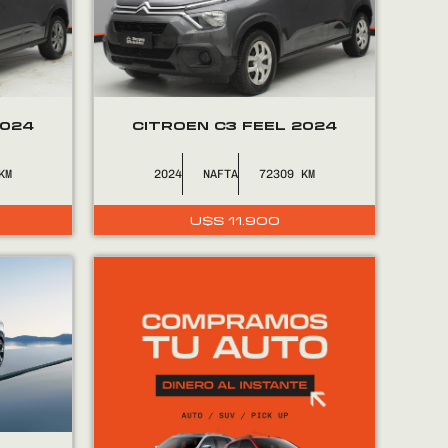
2024
CITROEN C3 FEEL 2024
2024
NAFTA
72309
U$S
11.900