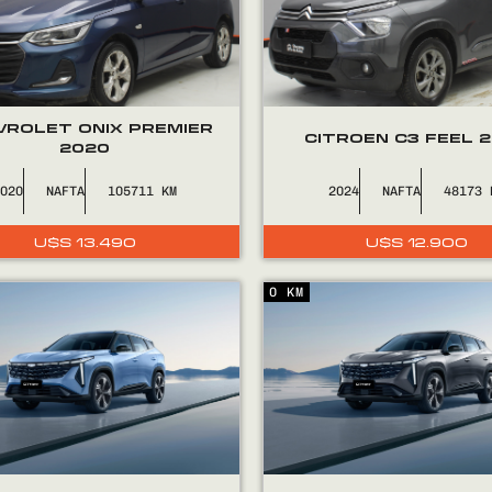
VROLET ONIX PREMIER
CITROEN C3 FEEL 
2020
2020
NAFTA
105711
2024
NAFTA
48173
U$S
13.490
U$S
12.900
0 KM