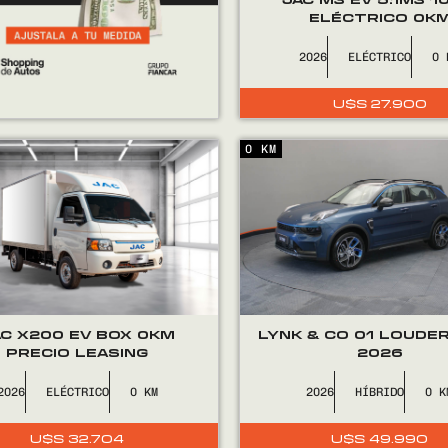
ELÉCTRICO 0K
2026
ELÉCTRICO
0
U$S
27.900
0 KM
AC X200 EV BOX 0KM
LYNK & CO 01 LOUDE
PRECIO LEASING
2026
2026
ELÉCTRICO
0
2026
HÍBRIDO
0
U$S
32.704
U$S
49.990