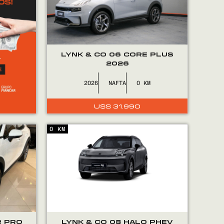
LYNK & CO 06 CORE PLUS
2026
2026
NAFTA
0
U$S
31.990
0 KM
R PRO
LYNK & CO 08 HALO PHEV