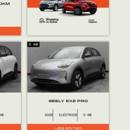
 0KM
0 KM
X
GEELY EX2 PRO
2026
ELÉCTRICO
0
U$S
20.790