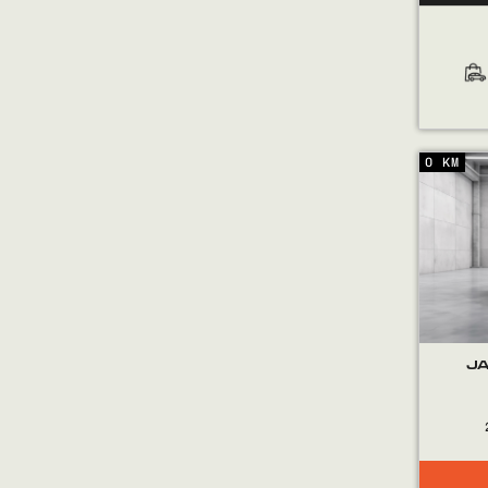
0 KM
J