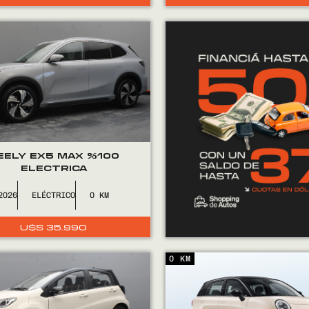
EELY EX5 MAX %100
ELECTRICA
2026
ELÉCTRICO
0
U$S
35.990
0 KM