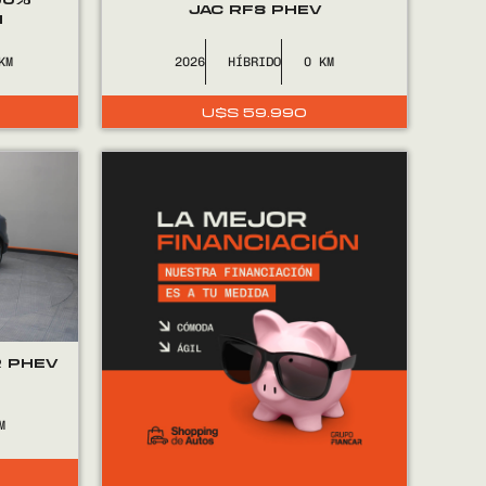
JAC RF8 PHEV
M
2026
HÍBRIDO
0
U$S
59.990
R PHEV