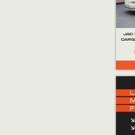
JAC
CARG