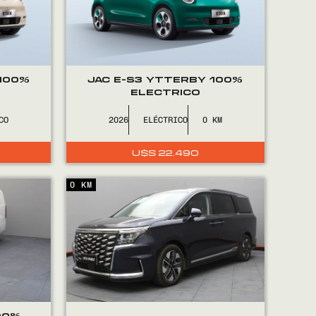
 100%
JAC E-S3 YTTERBY 100%
ELECTRICO
CO
2026
ELÉCTRICO
0
U$S
22.490
0 KM
100%