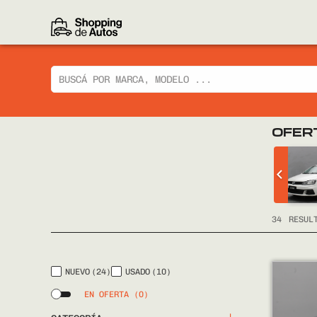
OFER
OLET
VOLKSWAGEN GOL
R LTZ 2014
SEDAN 2018
GP
34
RESUL
NUEVO
(24)
USADO
(10)
EN OFERTA
(0)