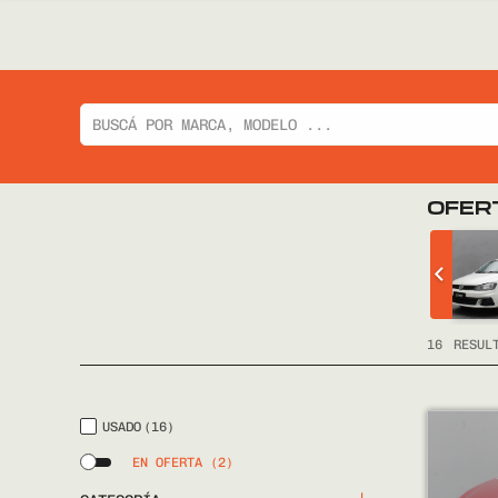
OFER
 CIAZ GLX
CHEVROLET
TRACKER LTZ 2014
FULL
16
RESUL
USADO
(16)
EN OFERTA
(2)