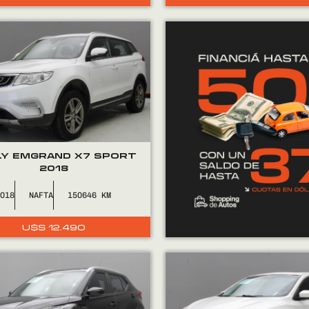
LY EMGRAND X7 SPORT
2018
2018
NAFTA
150646
U$S
12.490