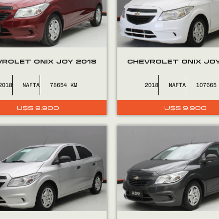
ROLET ONIX JOY 2018
CHEVROLET ONIX JOY
2018
NAFTA
78654
2018
NAFTA
107665
U$S
9.900
U$S
9.900