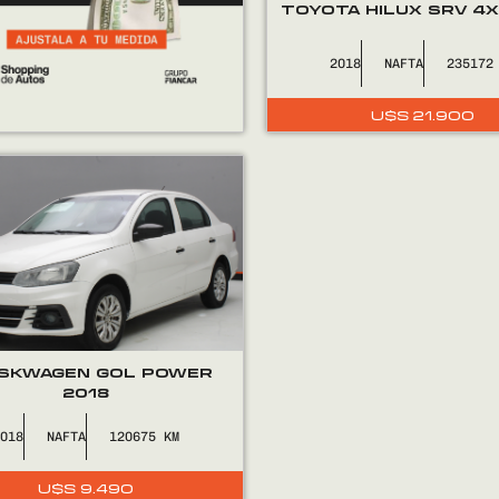
TOYOTA HILUX SRV 4X
2018
NAFTA
235172
U$S
21.900
SKWAGEN GOL POWER
2018
2018
NAFTA
120675
U$S
9.490