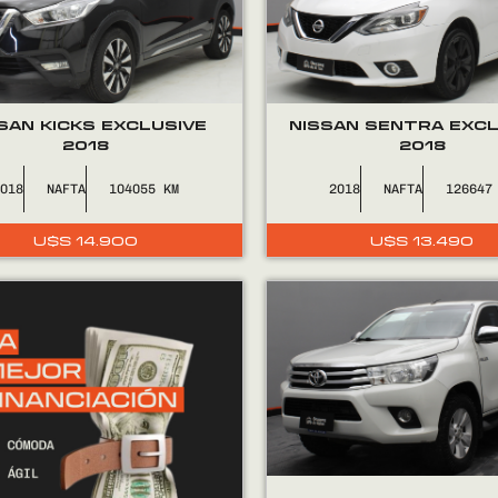
SAN KICKS EXCLUSIVE
NISSAN SENTRA EXCL
2018
2018
2018
NAFTA
104055
2018
NAFTA
126647
U$S
14.900
U$S
13.490