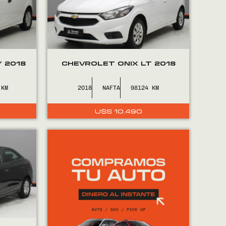
 2018
CHEVROLET ONIX LT 2018
2018
NAFTA
98124
U$S
10.490