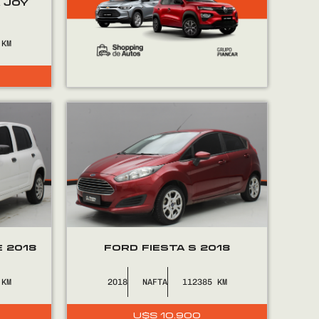
 JOY
E 2018
FORD FIESTA S 2018
2018
NAFTA
112385
U$S
10.900