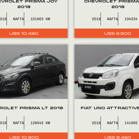
EVROLET PRISMA JOY
CHEVROLET PRISMA
2018
2018
2018
NAFTA
101663
2018
NAFTA
104334
U$S
10.490
U$S
9.900
ROLET PRISMA LT 2018
FIAT UNO ATTRACTIV
2018
NAFTA
126542
2018
NAFTA
141865
U$S
10.900
U$S
8.490