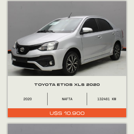
Encontranos en
TOYOTA ETIOS XLS 2020
2020
NAFTA
132481
U$S
10.900