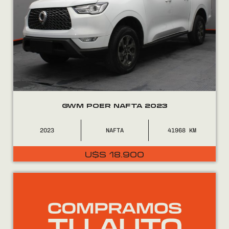
GWM POER NAFTA 2023
2023
NAFTA
41968
El
El
U$S
18.900
precio
precio
original
actual
era:
es:
U$S
U$S