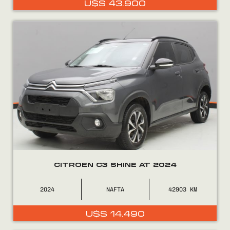
U$S
43.900
0800
2525
CITROEN C3 SHINE AT 2024
2024
NAFTA
42903
U$S
14.490