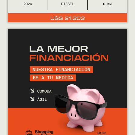
2026
DIÉSEL
0
U$S
21.303