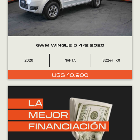
GWM WINGLE 5 4×2 2020
2020
NAFTA
82244
U$S
10.900