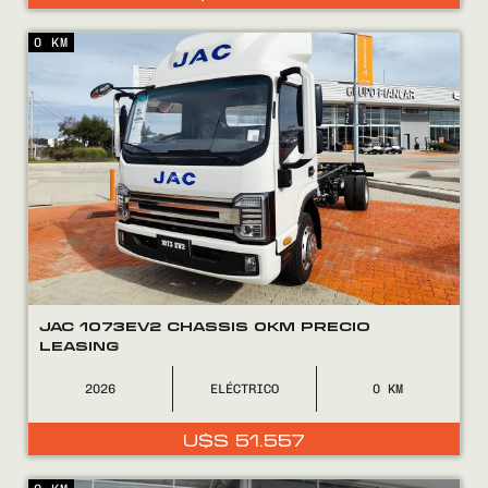
0 KM
JAC 1073EV2 CHASSIS 0KM PRECIO
LEASING
2026
ELÉCTRICO
0
U$S
51.557