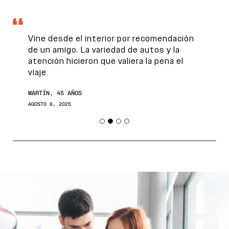
Estaba buscando mi primer auto y me
ayudaron en cada paso. Me sentí segura y
re bien asesorada. Todo fue claro y sin
vueltas.
SOFÍA, 24 AÑOS
JULIO 25, 2025