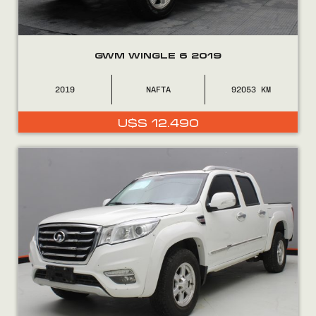
GWM WINGLE 6 2019
2019
NAFTA
92053
U$S
12.490