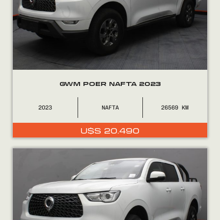
GWM POER NAFTA 2023
2023
NAFTA
26569
U$S
20.490