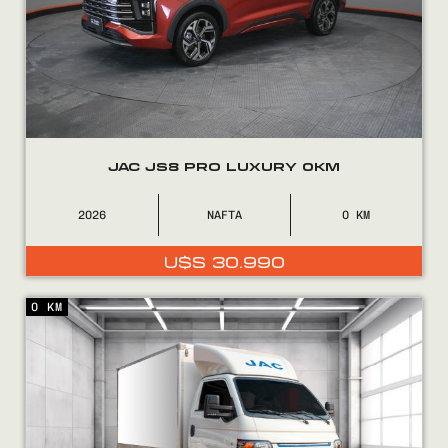
JAC JS8 PRO LUXURY 0KM
2026
NAFTA
0
U$S
30.990
0 KM