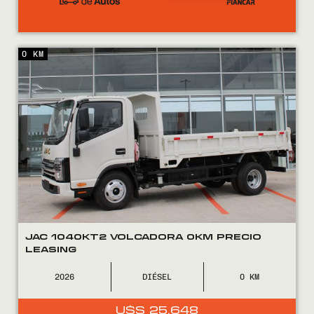
0 KM
JAC 1040KT2 VOLCADORA 0KM PRECIO
LEASING
2026
DIÉSEL
0
U$S
25.648