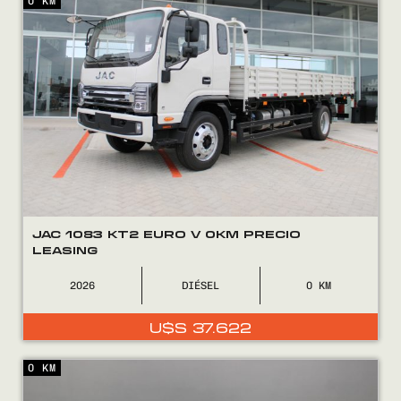
0 KM
JAC 1083 KT2 EURO V 0KM PRECIO
LEASING
2026
DIÉSEL
0
U$S
37.622
0 KM