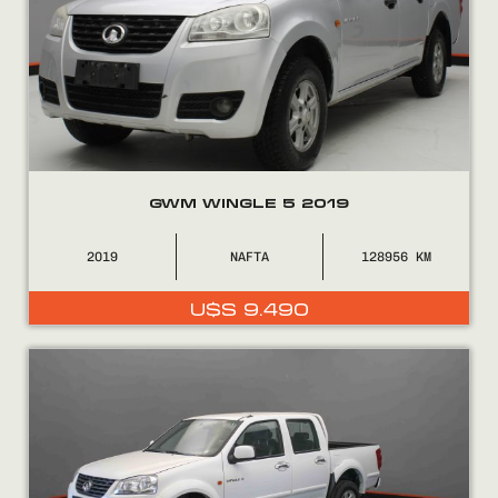
GWM WINGLE 5 2019
2019
NAFTA
128956
U$S
9.490