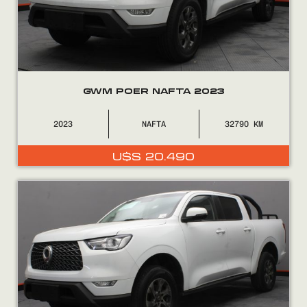
GWM POER NAFTA 2023
COMPRÁ
2023
NAFTA
32790
VENDÉ
U$S
20.490
FINANCIÁ
NOSOTROS
CONTACTO