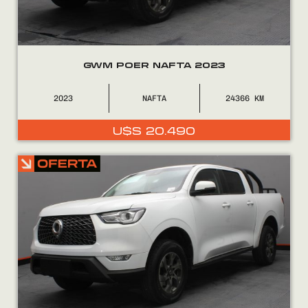
0800
2525
GWM POER NAFTA 2023
2023
NAFTA
24366
U$S
20.490