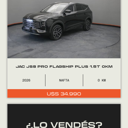
JAC JS8 PRO FLAGSHIP PLUS 1.5T 0KM
2026
NAFTA
0
U$S
34.990