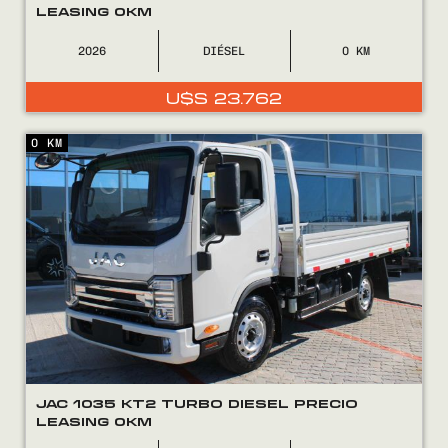
LEASING 0KM
2026
DIÉSEL
0
U$S
23.762
0 KM
JAC 1035 KT2 TURBO DIESEL PRECIO
LEASING 0KM