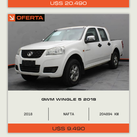
U$S
20.490
GWM WINGLE 5 2018
2018
NAFTA
204894
El
El
U$S
9.490