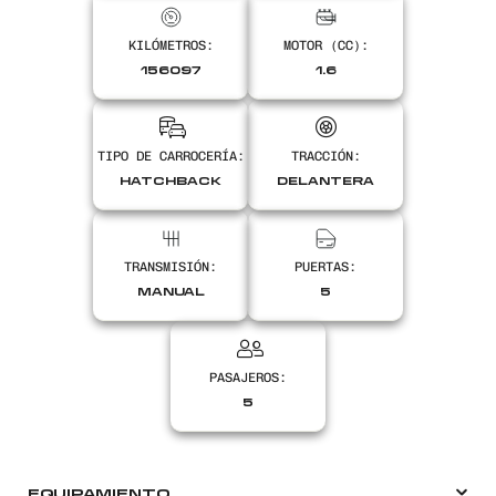
KILÓMETROS:
MOTOR (CC):
Encontranos en
156097
1.6
TIPO DE CARROCERÍA:
TRACCIÓN:
HATCHBACK
DELANTERA
TRANSMISIÓN:
PUERTAS:
MANUAL
5
PASAJEROS:
5
EQUIPAMIENTO