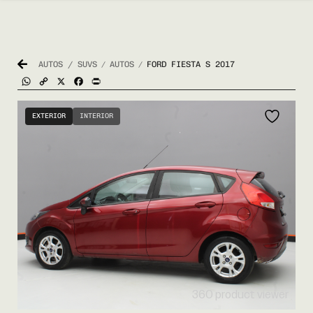
AUTOS / SUVS
AUTOS
FORD FIESTA S 2017
/
/
WhatsApp
Copy
X
Facebook
Print
Link
EXTERIOR
INTERIOR
360 product viewer