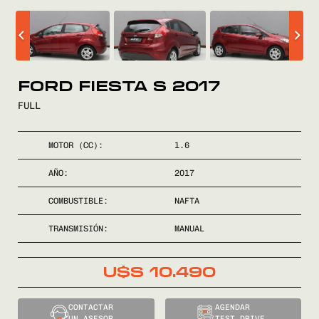
COMPRÁ
VENDÉ
FORD FIESTA S 2017
FULL
FINANCIÁ
MOTOR (CC):
1.6
NOSOTROS
AÑO:
2017
CONTACTO
COMBUSTIBLE:
NAFTA
TRANSMISIÓN:
MANUAL
U$S
10.490
0800
2525
CONTACTAR
AGENDAR
UN ASESOR
TEST DRIVE