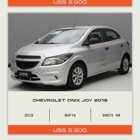
U$S
8.900
0800
2525
CHEVROLET ONIX JOY 2019
2019
NAFTA
89675
U$S
9.900