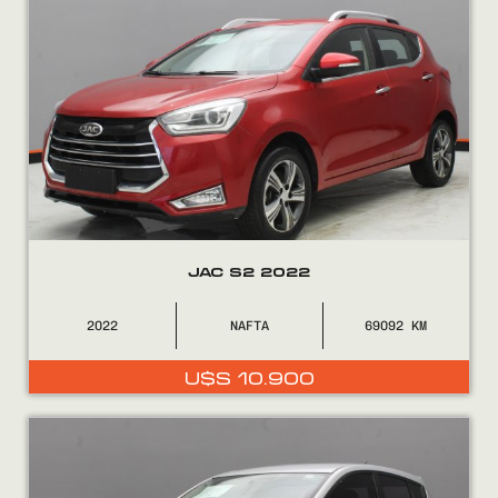
JAC S2 2022
2022
NAFTA
69092
U$S
10.900