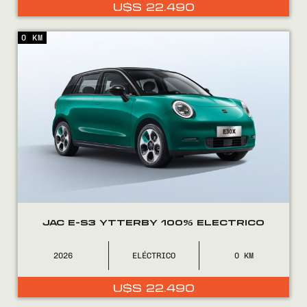
U$S
22.490
0 KM
JAC E-S3 YTTERBY 100% ELECTRICO
2026
ELÉCTRICO
0
U$S
22.490