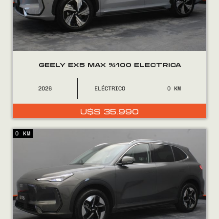
0800
2525
GEELY EX5 MAX %100 ELECTRICA
2026
ELÉCTRICO
0
U$S
35.990
0 KM