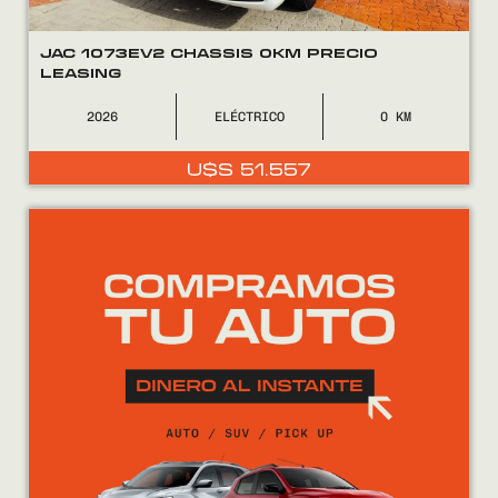
JAC 1073EV2 CHASSIS 0KM PRECIO
LEASING
2026
ELÉCTRICO
0
U$S
51.557
Encontranos en