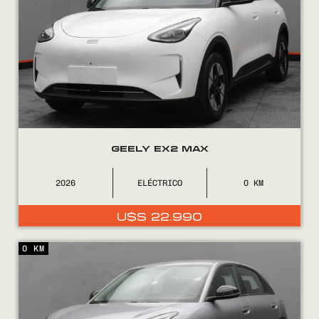
GEELY EX2 MAX
2026
ELÉCTRICO
0
U$S
22.990
0 KM