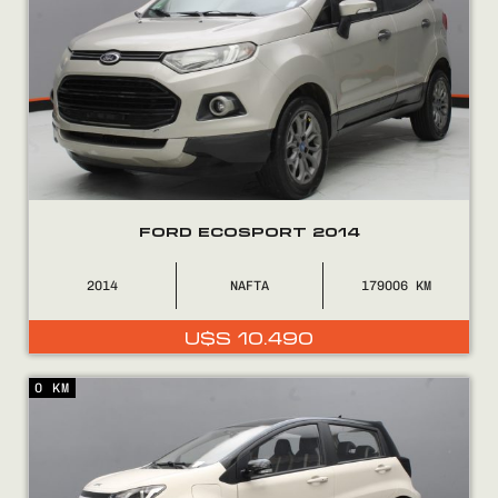
COMPRÁ
FORD ECOSPORT 2014
VENDÉ
2014
NAFTA
179006
FINANCIÁ
U$S
10.490
NOSOTROS
0 KM
CONTACTO