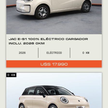
0800
2525
JAC E-S1 100% ELÉCTRICO CARGADOR
INCLU. 2026 0KM
2026
ELÉCTRICO
0
U$S
17.990
0 KM