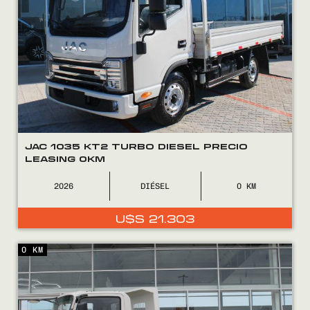
JAC 1035 KT2 TURBO DIESEL PRECIO
LEASING 0KM
2026
DIÉSEL
0
U$S
21.303
0 KM