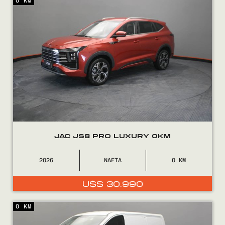
0 KM
JAC JS8 PRO LUXURY 0KM
2026
NAFTA
0
U$S
30.990
0 KM