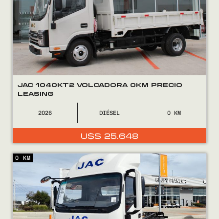
JAC 1040KT2 VOLCADORA 0KM PRECIO
LEASING
2026
DIÉSEL
0
U$S
25.648
0 KM