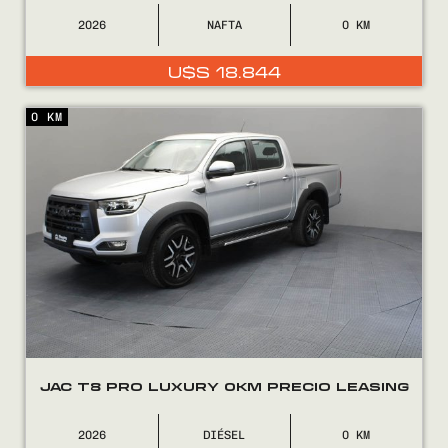
2026
NAFTA
0
U$S
18.844
0 KM
JAC T8 PRO LUXURY 0KM PRECIO LEASING
2026
DIÉSEL
0