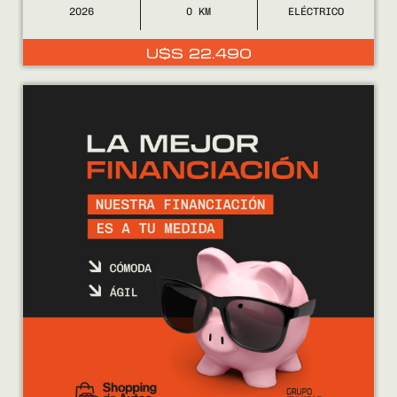
2026
0
ELÉCTRICO
U$S
22.490