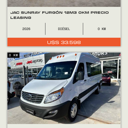
JAC SUNRAY FURGÓN 12M3 0KM PRECIO
LEASING
2026
DIÉSEL
0
U$S
33.598
0 KM