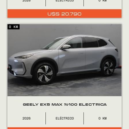
2026
ELÉCTRICO
0
U$S
20.790
0 KM
GEELY EX5 MAX %100 ELECTRICA
2026
ELÉCTRICO
0