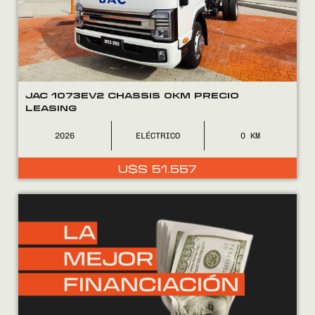
JAC 1073EV2 CHASSIS 0KM PRECIO
LEASING
2026
ELÉCTRICO
0
U$S
51.557