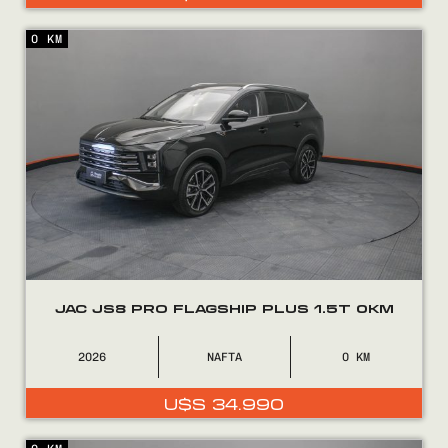
0 KM
JAC JS8 PRO FLAGSHIP PLUS 1.5T 0KM
2026
NAFTA
0
U$S
34.990