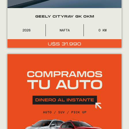
GEELY CITYRAY GK 0KM
2026
NAFTA
0
U$S
31.990