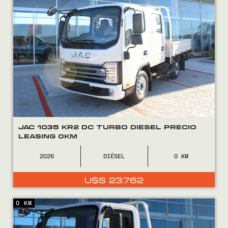
JAC 1035 KR2 DC TURBO DIESEL PRECIO
LEASING 0KM
2026
DIÉSEL
0
U$S
23.762
0 KM