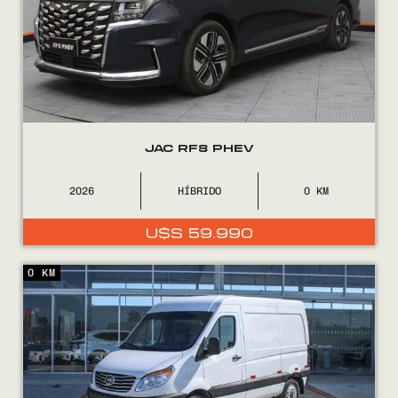
JAC RF8 PHEV
2026
HÍBRIDO
0
U$S
59.990
0 KM