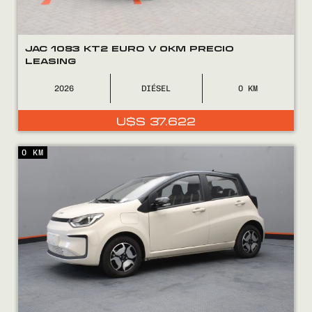
JAC 1083 KT2 EURO V 0KM PRECIO
LEASING
2026
DIÉSEL
0
U$S
37.622
0 KM