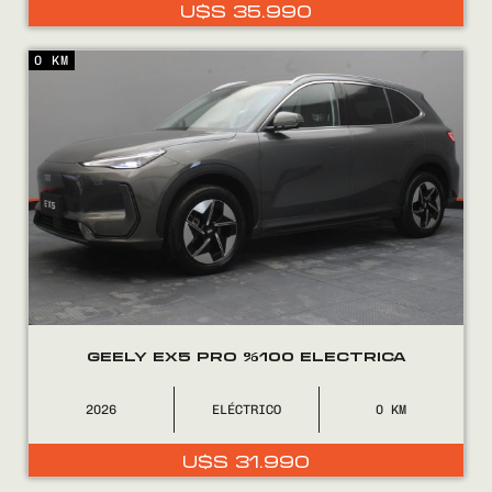
U$S
35.990
0 KM
GEELY EX5 PRO %100 ELECTRICA
2026
ELÉCTRICO
0
U$S
31.990