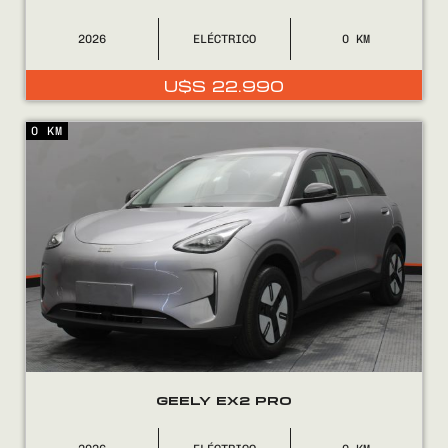
2026
ELÉCTRICO
0
U$S
22.990
0 KM
Encontranos en
GEELY EX2 PRO