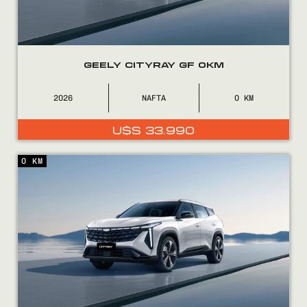
GEELY CITYRAY GF 0KM
0800
2525
2026
NAFTA
0
U$S
33.990
0 KM