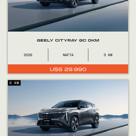
GEELY CITYRAY GC 0KM
2026
NAFTA
0
COMPRÁ
U$S
29.990
VENDÉ
0 KM
FINANCIÁ
NOSOTROS
CONTACTO