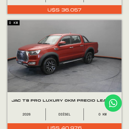
U$S
36.057
0 KM
JAC T8 PRO LUXURY 0KM PRECIO LEASING
2026
DIÉSEL
0
U$S
40.976