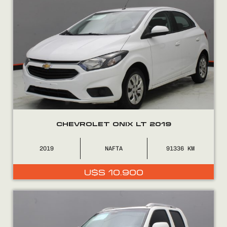
CHEVROLET ONIX LT 2019
2019
NAFTA
91336
U$S
10.900