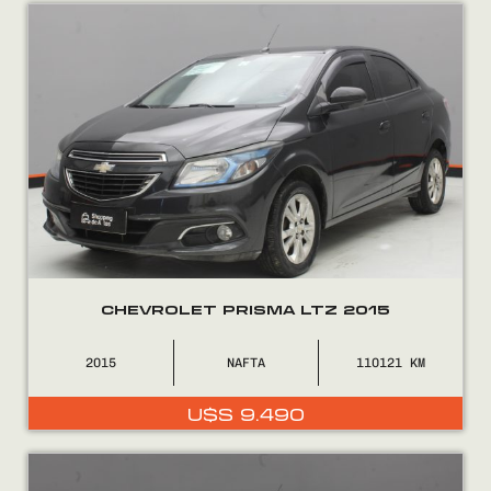
Encontranos en
CHEVROLET PRISMA LTZ 2015
2015
NAFTA
110121
U$S
9.490