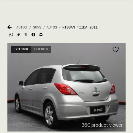
AUTOS / SUVS
AUTOS
NISSAN TIIDA 2011
/
/
WhatsApp
Copy
X
Facebook
Print
Link
EXTERIOR
INTERIOR
360 product viewer