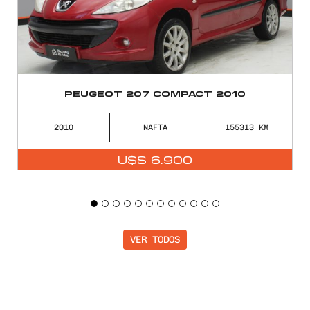
OMPACT 2010
RENAULT KWID OUTS
A
155313
2023
NAFTA
.900
U$S
11.90
VER TODOS