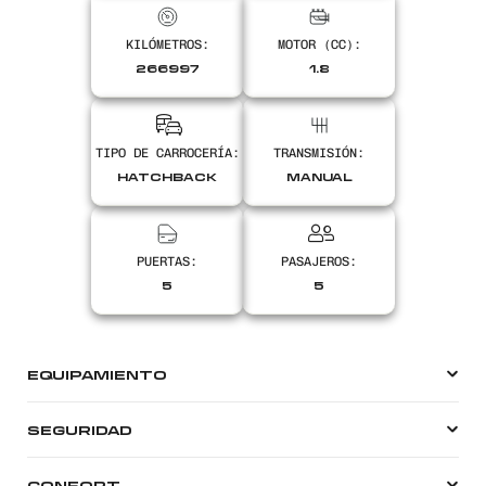
Encontranos en
KILÓMETROS:
MOTOR (CC):
266997
1.8
TIPO DE CARROCERÍA:
TRANSMISIÓN:
HATCHBACK
MANUAL
PUERTAS:
PASAJEROS:
5
5
EQUIPAMIENTO
SEGURIDAD
CONFORT