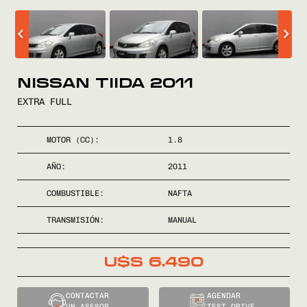
COMPRÁ
VENDÉ
NISSAN TIIDA 2011
EXTRA FULL
FINANCIÁ
MOTOR (CC):
1.8
NOSOTROS
AÑO:
2011
CONTACTO
COMBUSTIBLE:
NAFTA
TRANSMISIÓN:
MANUAL
U$S
6.490
0800
2525
CONTACTAR
AGENDAR
UN ASESOR
TEST DRIVE