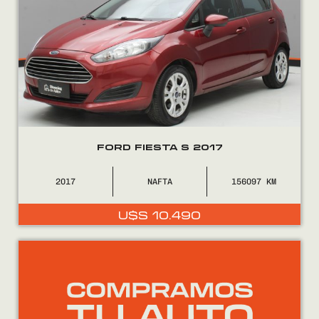
FORD FIESTA S 2017
2017
NAFTA
156097
U$S
10.490