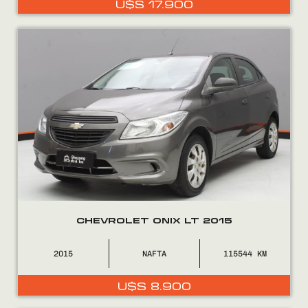
U$S
17.900
0800
2525
CHEVROLET ONIX LT 2015
2015
NAFTA
115544
U$S
8.900