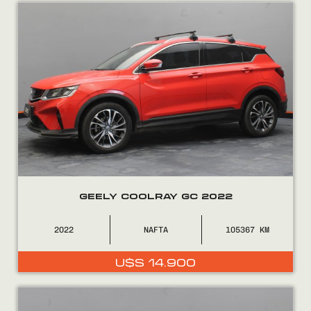
Encontranos en
GEELY COOLRAY GC 2022
2022
NAFTA
105367
U$S
14.900