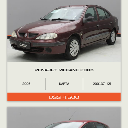
RENAULT MEGANE 2006
2006
NAFTA
200137
U$S
4.500