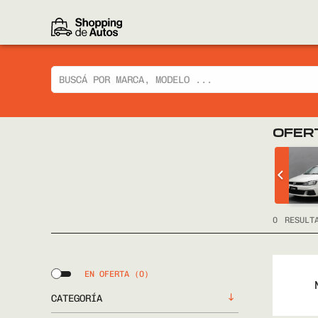
OFER
 CIAZ GLX
CHEVROLET
TRACKER LTZ 2014
FULL
0
RESULT
EN OFERTA
(0)
CATEGORÍA