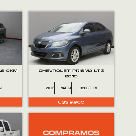
AS 0KM
CHEVROLET PRISMA LTZ
2015
2015
NAFTA
132883
U$S
9.900