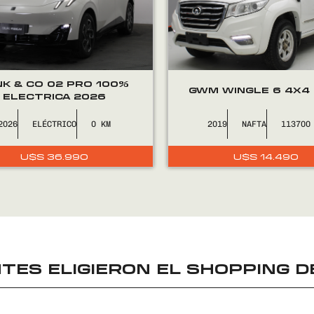
NK & CO 02 PRO 100%
GWM WINGLE 6 4X4
ELECTRICA 2026
2026
ELÉCTRICO
0
2019
NAFTA
113700
U$S
36.990
U$S
14.490
TES ELIGIERON EL
SHOPPING D