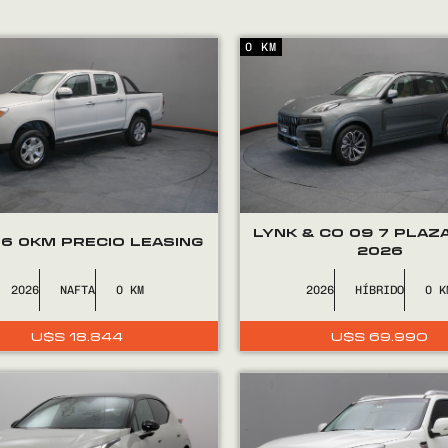
0 KM
LYNK & CO 09 7 PLAZ
T6 0KM PRECIO LEASING
2026
2026
NAFTA
0
2026
HÍBRIDO
0
U$S
18.844
U$S
69.990