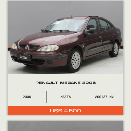
Encontranos en
RENAULT MEGANE 2006
2006
NAFTA
200137
U$S
4.500