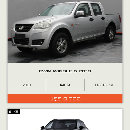
GWM WINGLE 5 2019
2019
NAFTA
113318
U$S
9.900
0 KM