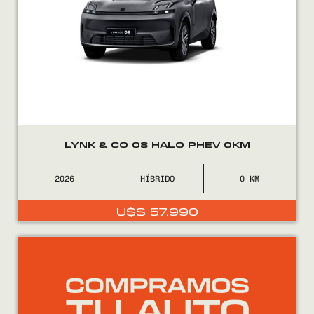
LYNK & CO 08 HALO PHEV 0KM
2026
HÍBRIDO
0
U$S
57.990