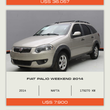
U$S
36.057
0800
2525
FIAT PALIO WEEKEND 2014
2014
NAFTA
179270
U$S
7.900