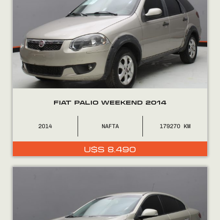
VENDÉ
FINANCIÁ
NOSOTROS
CONTACTO
FIAT PALIO WEEKEND 2014
2014
NAFTA
179270
0800
2525
U$S
8.490