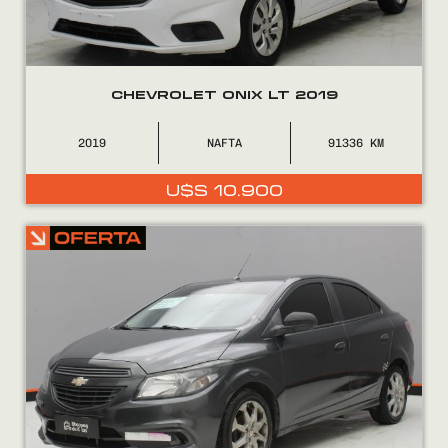
CHEVROLET ONIX LT 2019
2019
NAFTA
91336
U$S
10.900