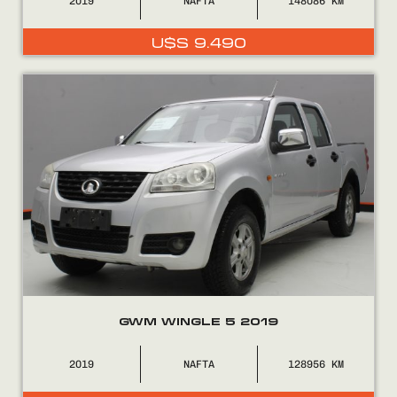
2019
NAFTA
148086
U$S
9.490
GWM WINGLE 5 2019
2019
NAFTA
128956