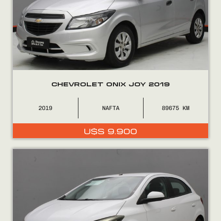
COMPRÁ
CHEVROLET ONIX JOY 2019
VENDÉ
2019
NAFTA
89675
FINANCIÁ
U$S
9.900
NOSOTROS
CONTACTO