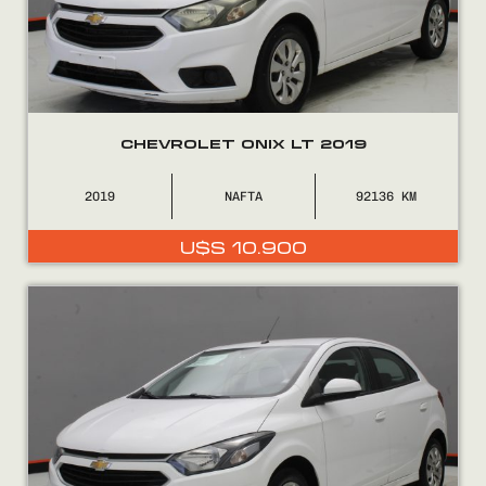
0800
2525
CHEVROLET ONIX LT 2019
2019
NAFTA
92136
U$S
10.900