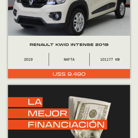
RENAULT KWID INTENSE 2019
2019
NAFTA
101177
U$S
9.490