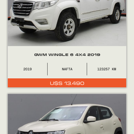
GWM WINGLE 6 4X4 2019
2019
NAFTA
123257
U$S
13.490