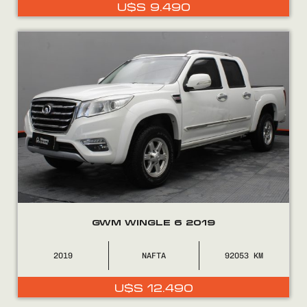
U$S
9.490
GWM WINGLE 6 2019
2019
NAFTA
92053
U$S
12.490