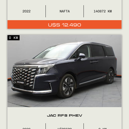
2022
NAFTA
140872
U$S
12.490
0 KM
JAC RF8 PHEV