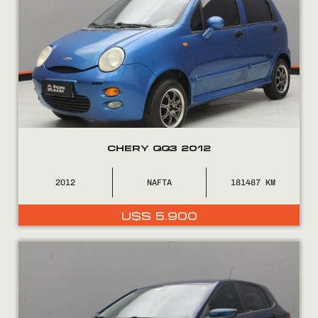
CHERY QQ3 2012
COMPRÁ
2012
NAFTA
181487
VENDÉ
U$S
5.900
FINANCIÁ
NOSOTROS