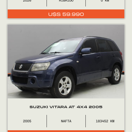
2026
HÍBRIDO
0
U$S
59.990
SUZUKI VITARA AT 4X4 2005
2005
NAFTA
183452