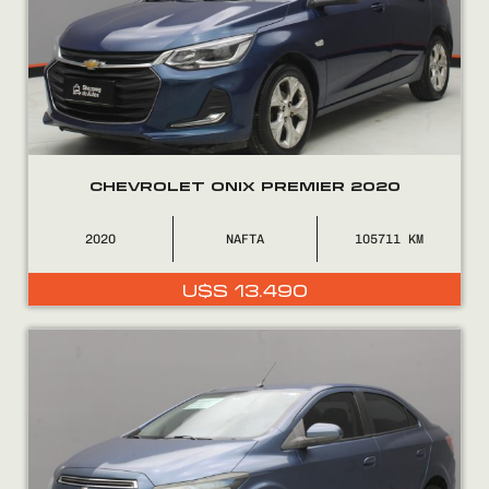
CONTACTO
0800
2525
CHEVROLET ONIX PREMIER 2020
2020
NAFTA
105711
U$S
13.490