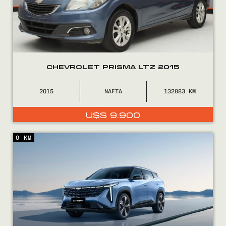
CHEVROLET PRISMA LTZ 2015
2015
NAFTA
132883
U$S
9.900
0 KM
Encontranos en