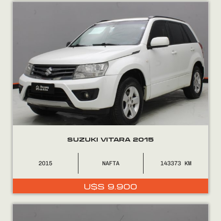
Encontranos en
SUZUKI VITARA 2015
2015
NAFTA
143373
U$S
9.900