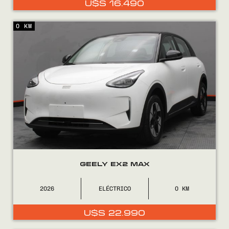
U$S
16.490
0800
2525
0 KM
GEELY EX2 MAX
2026
ELÉCTRICO
0
U$S
22.990