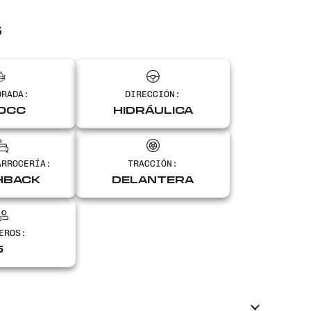
S
DRADA:
DIRECCIÓN:
0CC
HIDRÁULICA
ARROCERÍA:
TRACCIÓN:
HBACK
DELANTERA
EROS:
5