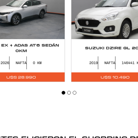
ZUKI DZIRE GL 2019
CHEVROLET ONIX JOY
019
NAFTA
146441
2019
NAFTA
89675
U$S
10.490
U$S
9.900