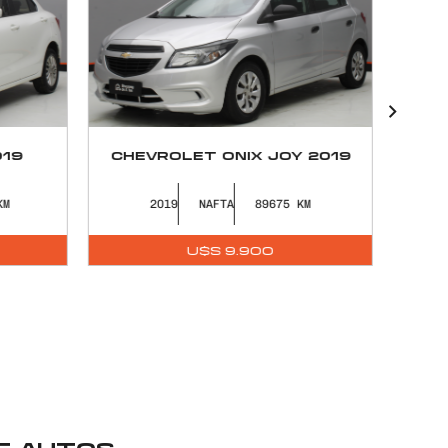
JAC E-S3 YTTERBY 100%
 2019
Eléctrico
2026
ELÉCTRICO
0
U$S
22.490