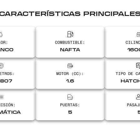
CARACTERÍSTICAS PRINCIPALE
LOR:
COMBUSTIBLE:
CILIN
ANCO
NAFTA
160
ETROS:
MOTOR (CC):
TIPO DE C
7807
1.6
HATC
MISIÓN:
PUERTAS:
PASAJ
MÁTICA
5