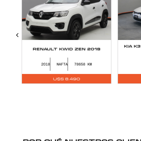
KIA K3 EX + ADAS AT6 SEDÁN
18
SU
0KM
2026
NAFTA
0
2
U$S
28.990