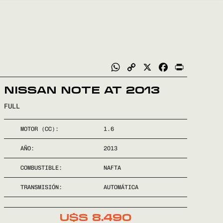
WhatsApp
Copy
X
Facebook
Print
Link
NISSAN NOTE AT 2013
FULL
MOTOR (CC):
1.6
AÑO:
2013
COMBUSTIBLE:
NAFTA
TRANSMISIÓN:
AUTOMÁTICA
U$S
8.490