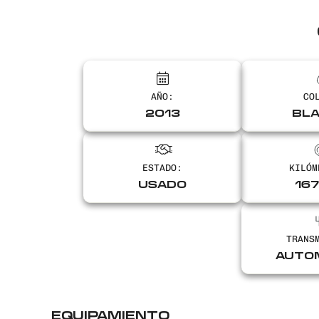
AÑO:
CO
2013
BL
ESTADO:
KILÓM
USADO
16
TRANS
AUTO
EQUIPAMIENTO