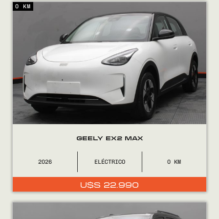
0 KM
Encontranos en
GEELY EX2 MAX
2026
ELÉCTRICO
0
U$S
22.990