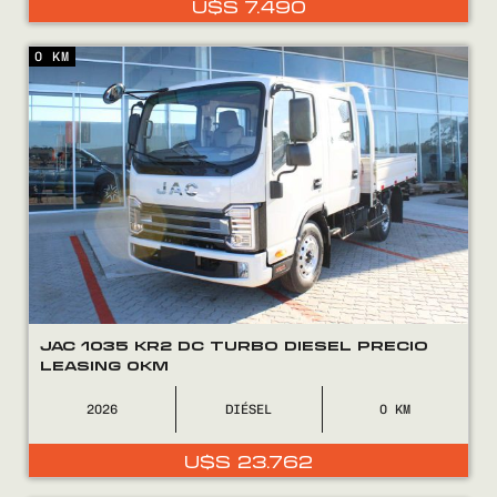
U$S
7.490
0800
2525
0 KM
JAC 1035 KR2 DC TURBO DIESEL PRECIO
LEASING 0KM
2026
DIÉSEL
0
U$S
23.762