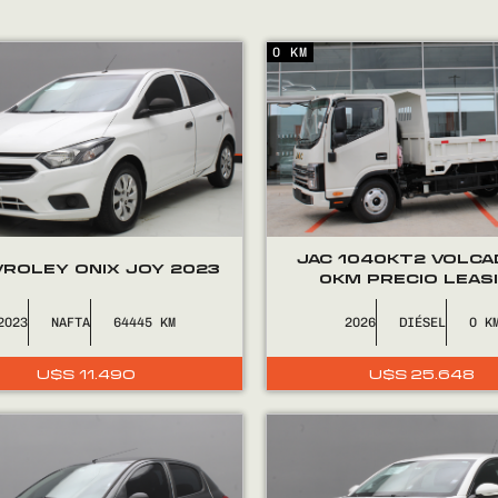
0 KM
JAC 1040KT2 VOLC
ROLEY ONIX JOY 2023
0KM PRECIO LEAS
2023
NAFTA
64445
2026
DIÉSEL
0
U$S
11.490
U$S
25.648