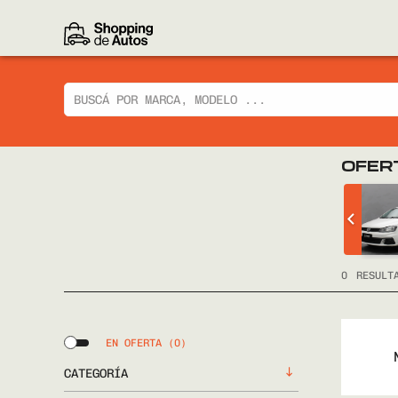
OFER
 CIAZ GLX
CHEVROLET
TRACKER LTZ 2014
FULL
0
RESULT
EN OFERTA
(0)
CATEGORÍA