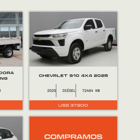
ADORA
CHEVRLET S10 4X4 2025
ING
2025
DIÉSEL
72484
U$S
37.900