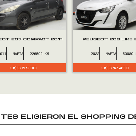
EOT 207 COMPACT 2011
PEUGEOT 208 LIKE 
2011
NAFTA
226504
2022
NAFTA
50080
U$S
6.900
U$S
12.490
TES ELIGIERON EL
SHOPPING D