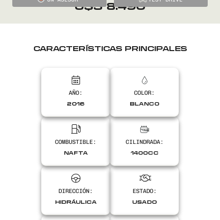
precio
El
U$S
8.490
original
precio
era:
actual
CARACTERÍSTICAS PRINCIPALES
U$S
es:
8.900.
U$S
AÑO:
COLOR:
8.490.
2016
BLANCO
COMBUSTIBLE:
CILINDRADA:
NAFTA
1400CC
DIRECCIÓN:
ESTADO:
HIDRÁULICA
USADO