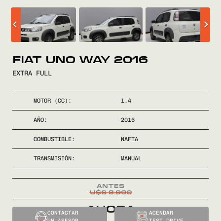
COMPRÁ
VENDÉ
FIAT UNO WAY 2016
EXTRA FULL
FINANCIÁ
MOTOR (CC):
1.4
NOSOTROS
AÑO:
2016
CONTACTO
COMBUSTIBLE:
NAFTA
TRANSMISIÓN:
MANUAL
U$S
8.900
0800
2525
El
CONTACTAR
AGENDAR
UN ASESOR
TEST DRIVE