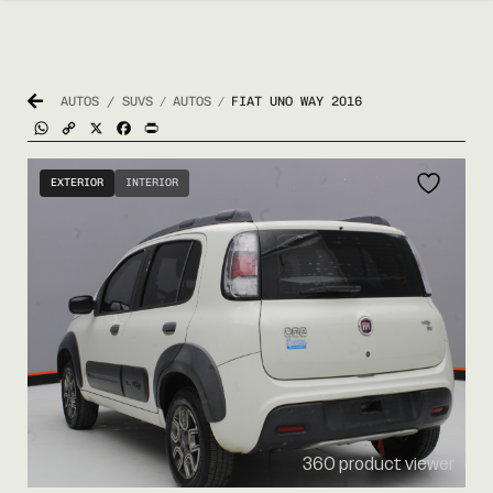
AUTOS / SUVS
AUTOS
FIAT UNO WAY 2016
/
/
WhatsApp
Copy
X
Facebook
Print
Link
EXTERIOR
INTERIOR
360 product viewer