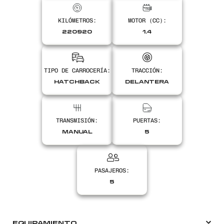
KILÓMETROS:
MOTOR (CC):
Encontranos en
220920
1.4
TIPO DE CARROCERÍA:
TRACCIÓN:
HATCHBACK
DELANTERA
TRANSMISIÓN:
PUERTAS:
MANUAL
5
PASAJEROS:
5
EQUIPAMIENTO