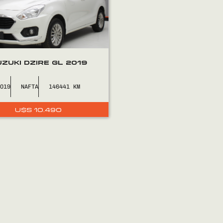
ZUKI DZIRE GL 2019
2019
NAFTA
146441
U$S
10.490