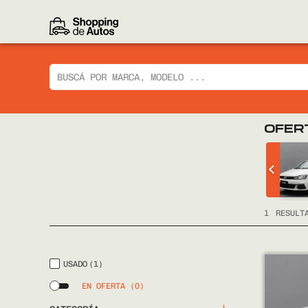
OFER
 CIAZ GLX
CHEVROLET
TRACKER LTZ 2014
FULL
1
RESULT
USADO
(1)
EN OFERTA
(0)