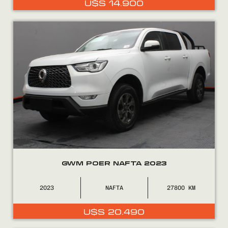
U$S
14.900
0800
2525
GWM POER NAFTA 2023
2023
NAFTA
27800
U$S
20.490