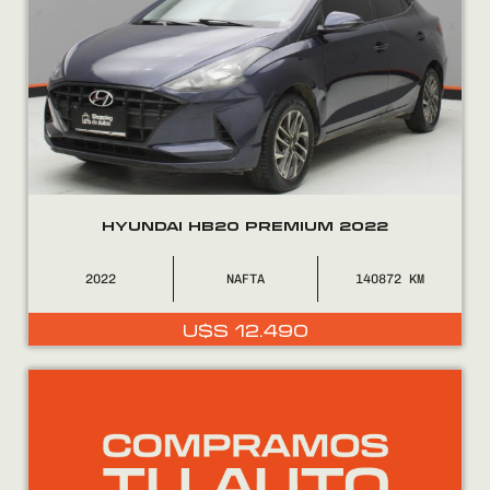
U$S
U$S
9.900.
9.490.
HYUNDAI HB20 PREMIUM 2022
2022
NAFTA
140872
U$S
12.490