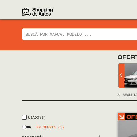
OFER
 CIAZ GLX
CHEVROLET
TRACKER LTZ 2014
FULL
8
RESULT
USADO
(8)
EN OFERTA
(1)