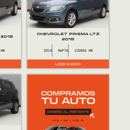
CHEVROLET PRISMA LTZ
 2015
2015
2015
NAFTA
132883
U$S
9.900