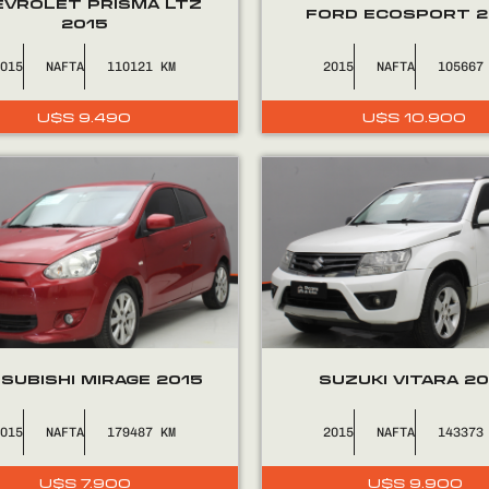
EVROLET PRISMA LTZ
FORD ECOSPORT 2
2015
2015
NAFTA
110121
2015
NAFTA
105667
U$S
9.490
U$S
10.900
SUBISHI MIRAGE 2015
SUZUKI VITARA 2
2015
NAFTA
179487
2015
NAFTA
143373
U$S
7.900
U$S
9.900