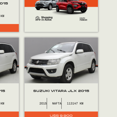
015
015
SUZUKI VITARA JLX 2015
2015
NAFTA
113147
U$S
9.900