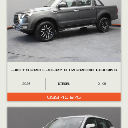
JAC T8 PRO LUXURY 0KM PRECIO LEASING
2026
DIÉSEL
0
U$S
40.975