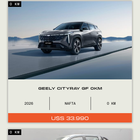
0 KM
Encontranos en
GEELY CITYRAY GF 0KM
2026
NAFTA
0
U$S
33.990
0 KM