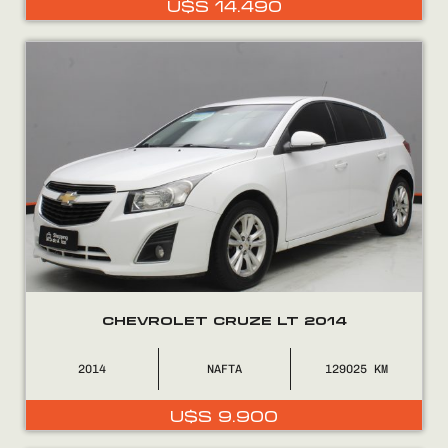
U$S
14.490
0800
2525
CHEVROLET CRUZE LT 2014
2014
NAFTA
129025
U$S
9.900