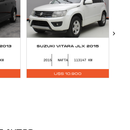
LY
2013
SUZUKI VITARA JLX 2015
2015
NAFTA
113147
U$S
10.900