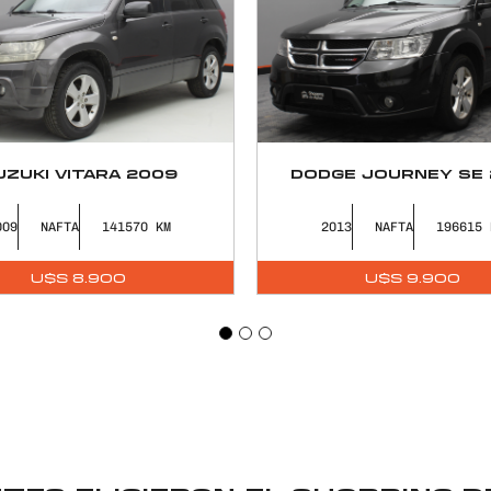
UZUKI VITARA 2009
DODGE JOURNEY SE 
009
NAFTA
141570
2013
NAFTA
196615
U$S
8.900
U$S
9.900