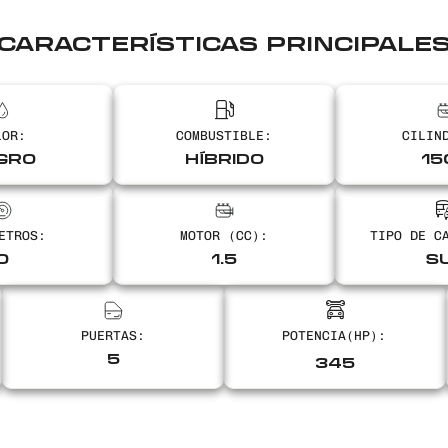
CARACTERÍSTICAS PRINCIPALE
LOR:
COMBUSTIBLE:
CILIN
GRO
HÍBRIDO
15
ETROS:
MOTOR (CC):
TIPO DE C
0
1.5
S
PUERTAS:
5
345