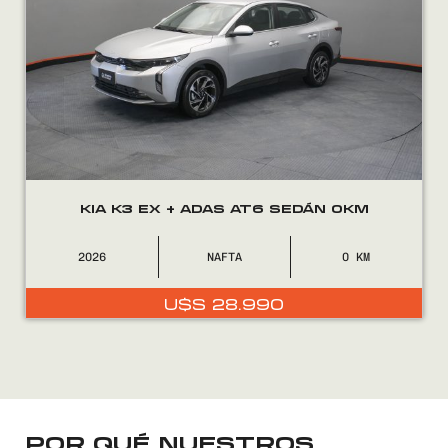
FINANCIÁ
NOSOTROS
CONTACTO
KIA K3 EX + ADAS AT6 SEDÁN 0KM
2026
NAFTA
0
0800
2525
U$S
28.990
POR QUÉ NUESTROS