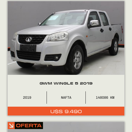
Encontranos en
GWM WINGLE 5 2019
2019
NAFTA
148086
U$S
9.490