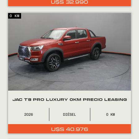
U$S
32.990
0800
2525
0 KM
JAC T8 PRO LUXURY 0KM PRECIO LEASING
2026
DIÉSEL
0
U$S
40.976