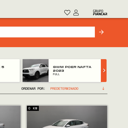
 5
GWM POER NAFTA
2023
FULL
ORDENAR POR:
0 KM