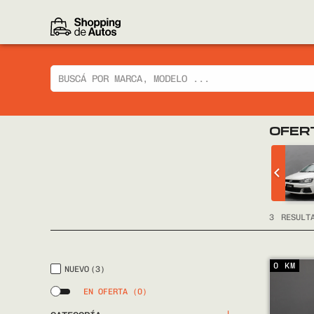
OFER
 CIAZ GLX
CHEVROLET
TRACKER LTZ 2014
FULL
3
RESULT
0 KM
NUEVO
(3)
EN OFERTA
(0)