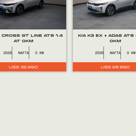
3 CROSS GT LINE AT6 1.4
KIA K3 EX + ADAS AT6
AT 0KM
0KM
2026
NAFTA
0
2026
NAFTA
0
U$S
32.990
U$S
28.990