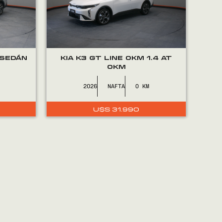
 SEDÁN
KIA K3 GT LINE 0KM 1.4 AT
0KM
2026
NAFTA
0
U$S
31.990