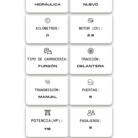
HIDRÁULICA
NUEVO
Encontranos en
KILÓMETROS:
MOTOR (CC):
0
2.8
TIPO DE CARROCERÍA:
TRACCIÓN:
FURGÓN
DELANTERA
TRANSMISIÓN:
PUERTAS:
MANUAL
5
PASAJEROS:
5
118