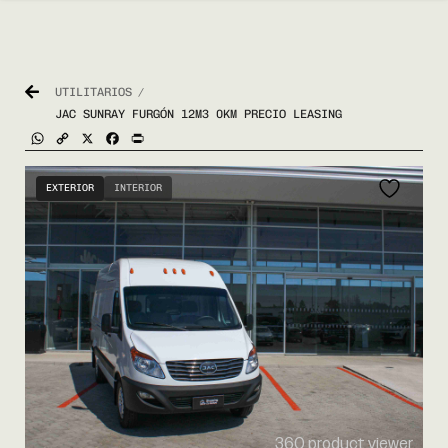
UTILITARIOS
/
JAC SUNRAY FURGÓN 12M3 0KM PRECIO LEASING
WhatsApp
Copy
X
Facebook
Print
Link
EXTERIOR
INTERIOR
360 product viewer