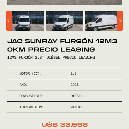
COMPRÁ
VENDÉ
JAC SUNRAY FURGÓN 12M3
0KM PRECIO LEASING
FINANCIÁ
12M3 FURGÓN 2.8T DIÉSEL PRECIO LEASING
NOSOTROS
MOTOR (CC):
2.8
CONTACTO
AÑO:
2026
COMBUSTIBLE:
DIÉSEL
TRANSMISIÓN:
MANUAL
0800
2525
U$S
33.598