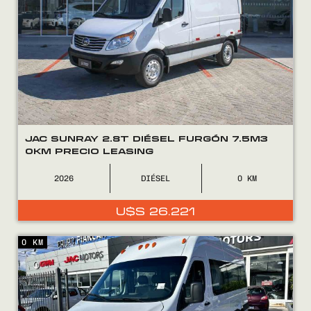
COMPRÁ
VENDÉ
FINANCIÁ
JAC SUNRAY 2.8T DIÉSEL FURGÓN 7.5M3
NOSOTROS
0KM PRECIO LEASING
CONTACTO
2026
DIÉSEL
0
U$S
26.221
0 KM
0800
2525