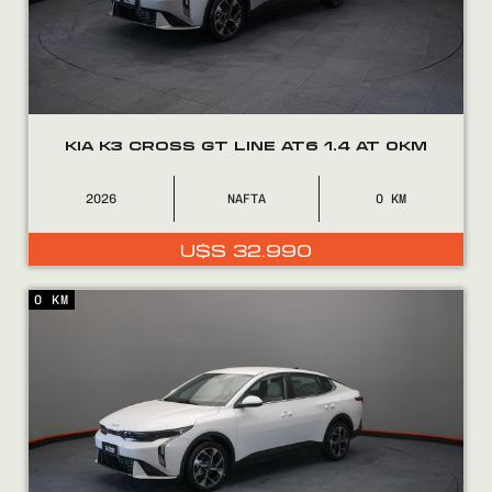
Encontranos en
KIA K3 CROSS GT LINE AT6 1.4 AT 0KM
2026
NAFTA
0
U$S
32.990
0 KM