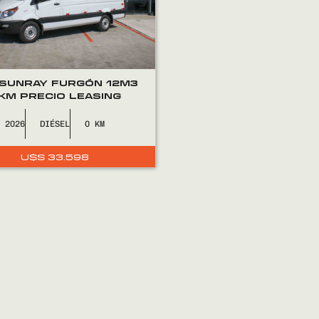
 SUNRAY FURGÓN 12M3
KM PRECIO LEASING
2026
DIÉSEL
0
U$S
33.598