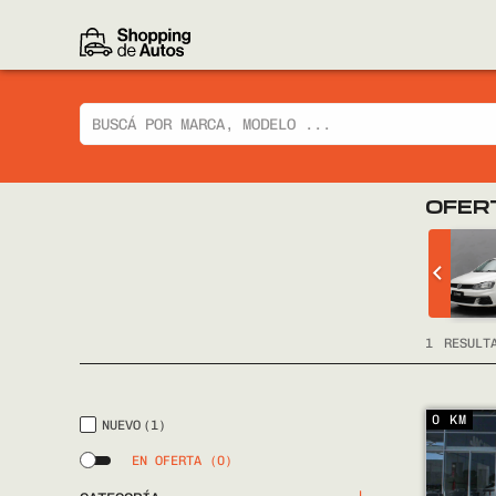
OFER
 CIAZ GLX
CHEVROLET
TRACKER LTZ 2014
FULL
1
RESULT
0 KM
NUEVO
(1)
EN OFERTA
(0)