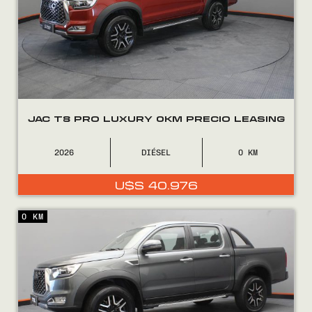
JAC T8 PRO LUXURY 0KM PRECIO LEASING
2026
DIÉSEL
0
U$S
40.976
0 KM
Encontranos en