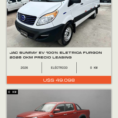
COMPRÁ
VENDÉ
FINANCIÁ
NOSOTROS
JAC SUNRAY EV 100% ELETRICA FURGON
CONTACTO
2026 0KM PRECIO LEASING
2026
ELÉCTRICO
0
U$S
49.098
0800
2525
0 KM