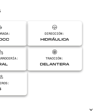
S
DRADA:
DIRECCIÓN:
0CC
HIDRÁULICA
ARROCERÍA:
TRACCIÓN:
RAL
DELANTERA
EROS:
5