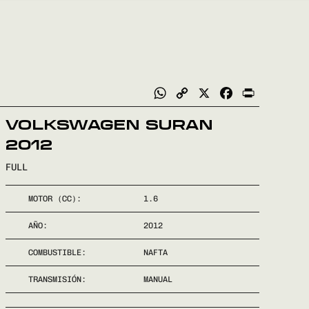
WhatsApp
Copy
X
Facebook
Print
Link
VOLKSWAGEN SURAN
2012
FULL
MOTOR (CC):
1.6
AÑO:
2012
COMBUSTIBLE:
NAFTA
TRANSMISIÓN:
MANUAL