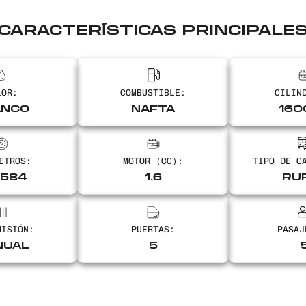
CARACTERÍSTICAS PRINCIPALE
LOR:
COMBUSTIBLE:
CILIN
ANCO
NAFTA
160
ETROS:
MOTOR (CC):
TIPO DE C
1584
1.6
RU
MISIÓN:
PUERTAS:
PASAJ
NUAL
5