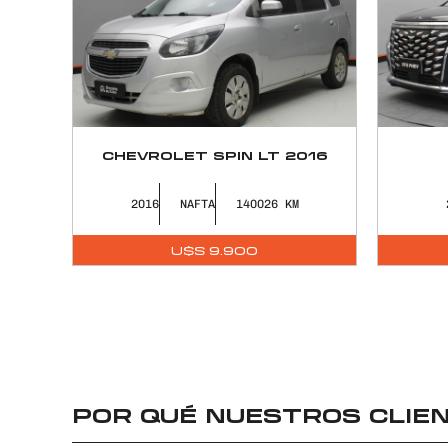
LTZ
CHEVROLET SPIN LT 2016
2016
NAFTA
140026
U$S
9.900
io
l
0.
POR QUÉ NUESTROS CLIEN