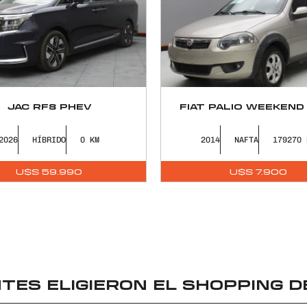
JAC RF8 PHEV
FIAT PALIO WEEKEND
2026
HÍBRIDO
0
2014
NAFTA
179270
U$S
59.990
U$S
7.900
TES ELIGIERON EL
SHOPPING D