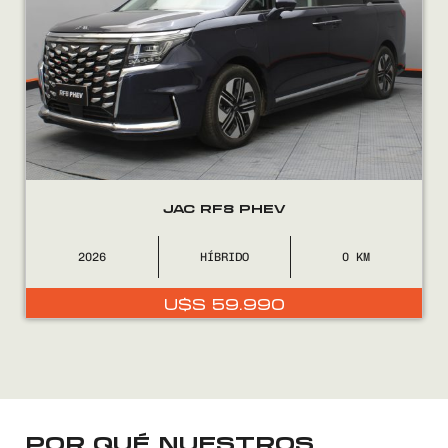
VENDÉ
FINANCIÁ
NOSOTROS
CONTACTO
JAC RF8 PHEV
2026
HÍBRIDO
0
U$S
59.990
0800
2525
POR QUÉ NUESTROS