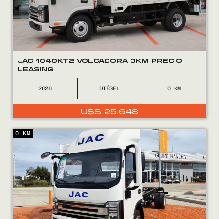
JAC 1040KT2 VOLCADORA 0KM PRECIO
LEASING
2026
DIÉSEL
0
Encontranos en
U$S
25.648
0 KM