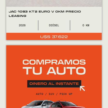
JAC 1083 KT2 EURO V 0KM PRECIO
LEASING
2026
DIÉSEL
0
U$S
37.622