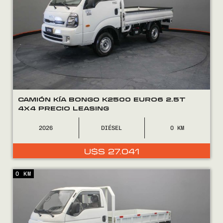
COMPRÁ
VENDÉ
CAMIÓN KÍA BONGO K2500 EURO6 2.5T
4X4 PRECIO LEASING
FINANCIÁ
2026
DIÉSEL
0
NOSOTROS
U$S
27.041
CONTACTO
0 KM