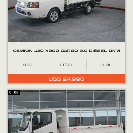
0800
2525
CAMION JAC X200 CARGO 2.0 DIÉSEL 0KM
2026
DIÉSEL
0
U$S
24.990
0 KM