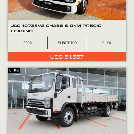
JAC 1073EV2 CHASSIS 0KM PRECIO
LEASING
2026
ELÉCTRICO
0
U$S
51.557
0 KM