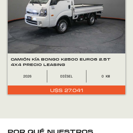
FINANCIÁ
NOSOTROS
CONTACTO
CAMIÓN KÍA BONGO K2500 EURO6 2.5T
4X4 PRECIO LEASING
2026
DIÉSEL
0
0800
2525
U$S
27.041
POR QUÉ NUESTROS