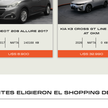
KIA K3 CROSS GT LINE 
EOT 208 ALLURE 2017
AT 0KM
2017
NAFTA
140168
2026
NAFTA
0
U$S
8.900
U$S
32.990
TES ELIGIERON EL
SHOPPING D