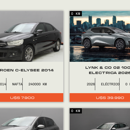
0 KM
LYNK & CO 02 10
TROEN C-ELYSEE 2014
ELECTRICA 202
2014
NAFTA
240000
2026
ELÉCTRICO
0
U$S
7.900
U$S
39.990
0 KM