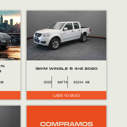
0%
GWM WINGLE 5 4×2 2020
6
2020
NAFTA
82244
U$S
10.900