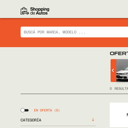
OFER
 CIAZ GLX
CHEVROLET
TRACKER LTZ 2014
FULL
0
RESULT
EN OFERTA
(0)
CATEGORÍA