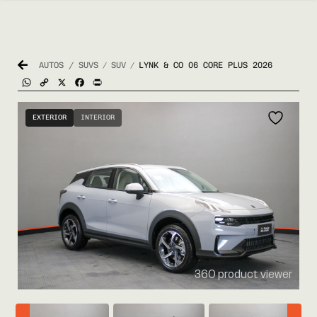
AUTOS / SUVS
SUV
LYNK & CO 06 CORE PLUS 2026
/
/
WhatsApp
Copy
X
Facebook
Print
Link
EXTERIOR
INTERIOR
360 product viewer