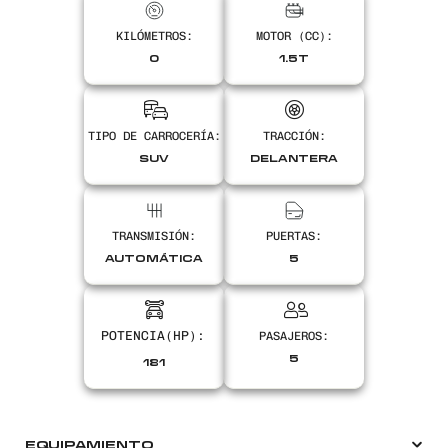
KILÓMETROS:
MOTOR (CC):
0
1.5T
Encontranos en
TIPO DE CARROCERÍA:
TRACCIÓN:
SUV
DELANTERA
TRANSMISIÓN:
PUERTAS:
AUTOMÁTICA
5
PASAJEROS:
5
181
EQUIPAMIENTO