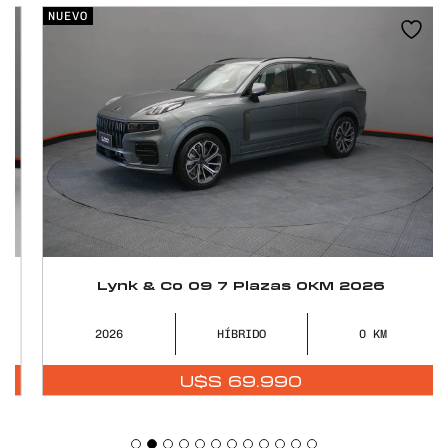
NUEVO
Lynk & Co 09 7 Plazas 0KM 2026
2026
HÍBRIDO
0
U$S
69.990