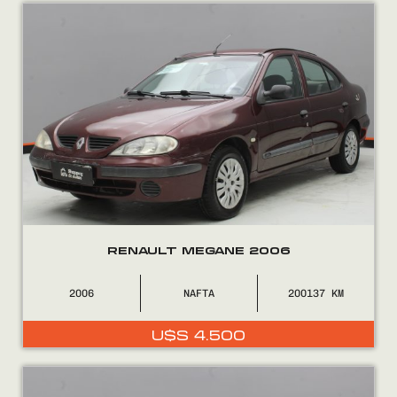
Encontranos en
RENAULT MEGANE 2006
2006
NAFTA
200137
U$S
4.500