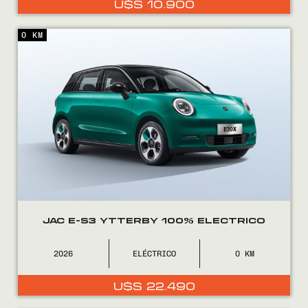
U$S
10.900
0800
2525
0 KM
JAC E-S3 YTTERBY 100% ELECTRICO
2026
ELÉCTRICO
0
U$S
22.490