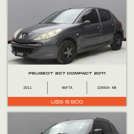
PEUGEOT 207 COMPACT 2011
2011
NAFTA
226504
U$S
6.900