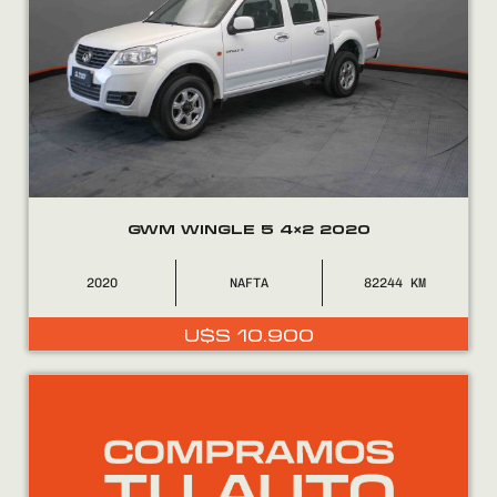
GWM WINGLE 5 4×2 2020
2020
NAFTA
82244
U$S
10.900