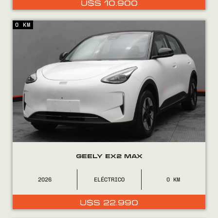
U$S
10.900
0800
2525
0 KM
GEELY EX2 MAX
2026
ELÉCTRICO
0
U$S
22.990