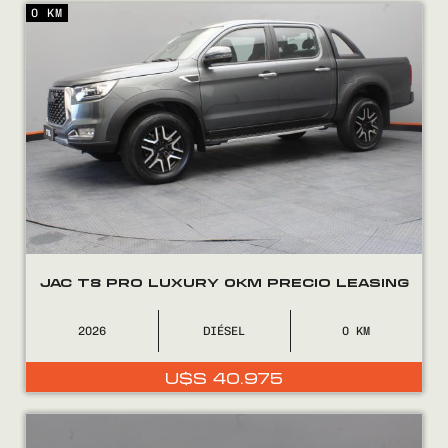
0 KM
Encontranos en
JAC T8 PRO LUXURY 0KM PRECIO LEASING
2026
DIÉSEL
0
U$S
40.975