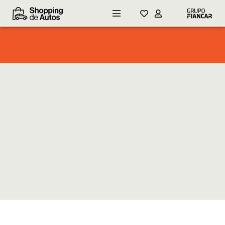
OFERTAS
CHEVROLET TRACKER LTZ
2014
FULL
1
RESULTADOS
ORDENAR POR:
MOSTRAR FILTROS