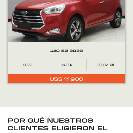
JAC S2 2022
2022
NAFTA
69092
U$S
11.900
Encontranos en
POR QUÉ NUESTROS
CLIENTES ELIGIERON EL