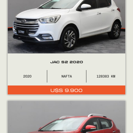
COMPRÁ
VENDÉ
FINANCIÁ
NOSOTROS
JAC S2 2020
CONTACTO
2020
NAFTA
128383
U$S
9.900
0800
2525