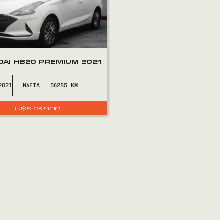
AI HB20 PREMIUM 2021
2021
NAFTA
56285
U$S
13.900