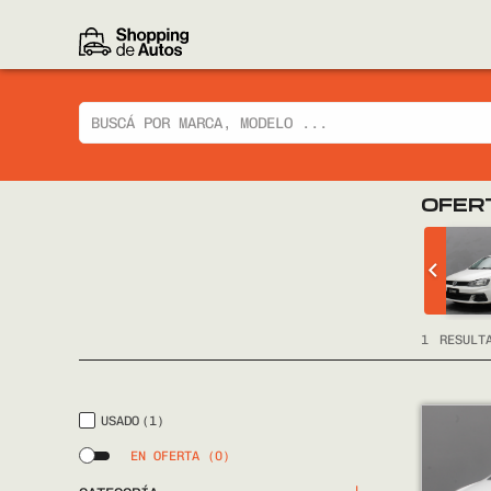
OFER
 CIAZ GLX
CHEVROLET
TRACKER LTZ 2014
FULL
1
RESULT
USADO
(1)
EN OFERTA
(0)